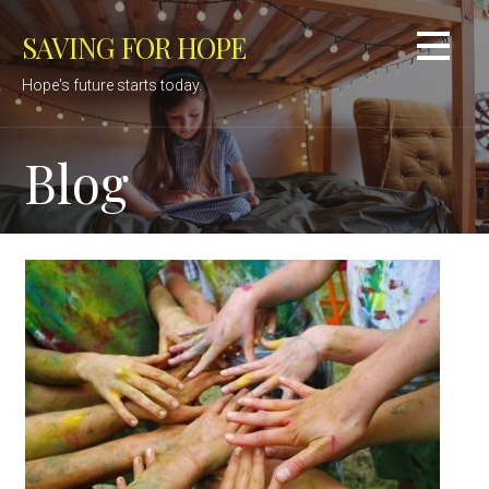
Skip
SAVING FOR HOPE
to
content
Hope's future starts today.
Blog