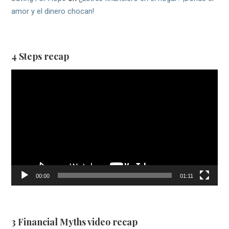
amor y el dinero chocan!
4 Steps recap
Video
Player
00:00
01:11
3 Financial Myths video recap