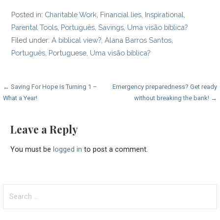
Posted in:
Charitable Work
,
Financial lies
,
Inspirational
,
Parental Tools
,
Português
,
Savings
,
Uma visão bíblica?
Filed under:
A biblical view?
,
Alana Barros Santos
,
Português
,
Portuguese
,
Uma visão bíblica?
Post
← Saving For Hope is Turning 1 –
Emergency preparedness? Get ready
What a Year!
without breaking the bank! →
navigation
Leave a Reply
You must be
logged in
to post a comment.
Search
for: